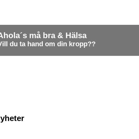
Ahola´s må bra & Hälsa
Vill du ta hand om din kropp??
yheter