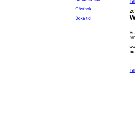
Til
Gästbok
20
W
Boka tid
Vi
m
ww
but
Til